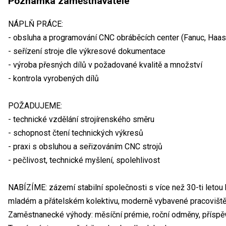
Poznámka zaměstnavatele
NÁPLŇ PRÁCE:
- obsluha a programování CNC obráběcích center (Fanuc, Haas
- seřízení stroje dle výkresové dokumentace
- výroba přesných dílů v požadované kvalitě a množství
- kontrola vyrobených dílů
POŽADUJEME:
- technické vzdělání strojírenského směru
- schopnost čtení technických výkresů
- praxi s obsluhou a seřizováním CNC strojů
- pečlivost, technické myšlení, spolehlivost
NABÍZÍME: zázemí stabilní společnosti s více než 30-ti letou hi
mladém a přátelském kolektivu, moderně vybavené pracovišt
Zaměstnanecké výhody: měsíční prémie, roční odměny, příspěv