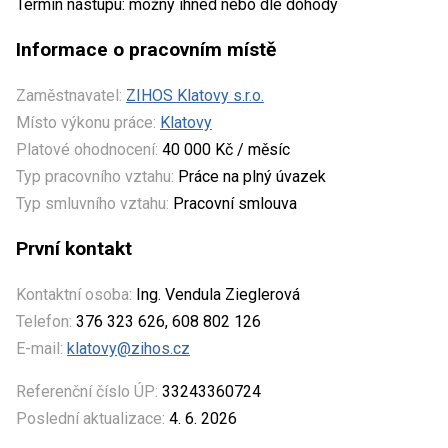
Termín nástupu: možný ihned nebo dle dohody
Informace o pracovním místě
Zaměstnavatel:
ZIHOS Klatovy s.r.o.
Místo výkonu práce:
Klatovy
Platové ohodnocení:
40 000 Kč / měsíc
Typ pracovního vztahu:
Práce na plný úvazek
Typ smluvního vztahu:
Pracovní smlouva
První kontakt
Kontaktní osoba:
Ing. Vendula Zieglerová
Telefon:
376 323 626, 608 802 126
E-mail:
klatovy@zihos.cz
Referenční číslo ÚP:
33243360724
Poslední aktualizace:
4. 6. 2026