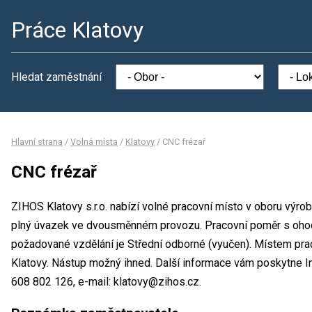
Práce Klatovy
Hledat zaměstnání
Hlavní strana
/
Volná místa
/
Klatovy
/
CNC frézař
CNC frézař
ZIHOS Klatovy s.r.o. nabízí volné pracovní místo v oboru výro
plný úvazek ve dvousměnném provozu. Pracovní poměr s oho
požadované vzdělání je Střední odborné (vyučen). Místem praco
Klatovy. Nástup možný ihned. Další informace vám poskytne Ing
608 802 126, e-mail: klatovy@zihos.cz.