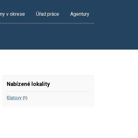
my v okrese
Úřad práce
Agentury
Nabízené lokality
Klatovy
(1)