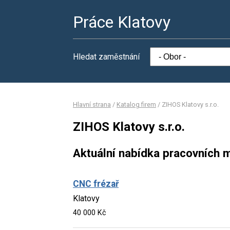
Práce Klatovy
Hledat zaměstnání
Hlavní strana
/
Katalog firem
/
ZIHOS Klatovy s.r.o.
ZIHOS Klatovy s.r.o.
Aktuální nabídka pracovních m
CNC frézař
Klatovy
40 000 Kč