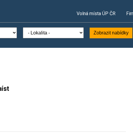
Volná místa ÚP ČR
Fir
Zobrazit nabídky
íst