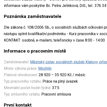
informace vám poskytne Bc. Petra Jelínková, DiS., tel.: 376 3
Poznámka zaměstnavatele
Dle zákona č. 108/2006 Sb., o sociálních službách očkování pr
nástupu splnit kvalifikační podmínnku - Kurz pracovníka v soci
KONTAKT: osobně, e-mailem, telefonicky v čase 8:00 - 14:00
Informace o pracovním místě
Zaměstnavatel:
Městský ústav sociálních služeb Klatovy, pří
Místo výkonu práce:
Mochtín
Platové ohodnocení:
28 920 – 35 920 Kč / měsíc
Typ pracovního vztahu:
Práce na plný úvazek
Minimální počet hodin týdně:
37.5
Typ smluvního vztahu:
Pracovní smlouva
První kontakt