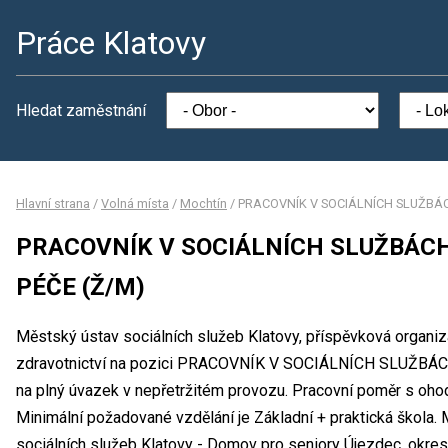
Práce Klatovy
Hledat zaměstnání
Hlavní strana
/
Volná místa
/
Mochtín
/
PRACOVNÍK V SOCIÁLNÍCH SLUŽBÁC
PRACOVNÍK V SOCIÁLNÍCH SLUŽBÁCH
PÉČE (Ž/M)
Městský ústav sociálních služeb Klatovy, příspěvková organiz
zdravotnictví na pozici PRACOVNÍK V SOCIÁLNÍCH SLUŽBÁ
na plný úvazek v nepřetržitém provozu. Pracovní poměr s oh
Minimální požadované vzdělání je Základní + praktická škola.
sociálních služeb Klatovy - Domov pro seniory Újezdec, okres