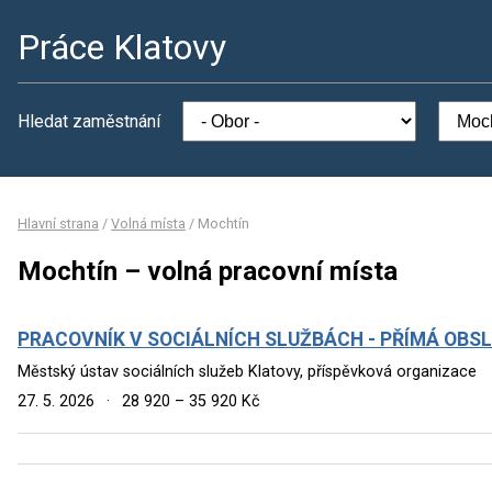
Práce Klatovy
Hledat zaměstnání
Hlavní strana
/
Volná místa
/
Mochtín
Mochtín – volná pracovní místa
PRACOVNÍK V SOCIÁLNÍCH SLUŽBÁCH - PŘÍMÁ OBSL
Městský ústav sociálních služeb Klatovy, příspěvková organizace
27. 5. 2026
·
28 920 – 35 920 Kč