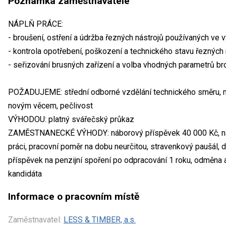
Poznámka zaměstnavatele
NÁPLŇ PRÁCE:
- broušení, ostření a údržba řezných nástrojů používaných ve 
- kontrola opotřebení, poškození a technického stavu řezných 
- seřizování brusných zařízení a volba vhodných parametrů br
POŽADUJEME: střední odborné vzdělání technického směru, man
novým věcem, pečlivost
VÝHODOU: platný svářečský průkaz
ZAMĚSTNANECKÉ VÝHODY: náborový příspěvek 40 000 Kč, nad
práci, pracovní poměr na dobu neurčitou, stravenkový paušál, 
příspěvek na penzijní spoření po odpracování 1 roku, odměna
kandidáta
Informace o pracovním místě
Zaměstnavatel:
LESS & TIMBER, a.s.