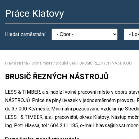
Práce Klatovy
Hledat zaměstnání
Hlavní strana
/
Volná místa
/
Dlouhá Ves
/
BRUSIČ ŘEZNÝCH NÁSTROJŮ
BRUSIČ ŘEZNÝCH NÁSTROJŮ
LESS & TIMBER, a.s. nabízí volné pracovní místo v oboru st
NÁSTROJŮ. Práce na plný úvazek v jednosměnném provozu. 
do 37 000 Kč/měsíc. Minimální požadované vzdělání je Středn
LESS & TIMBER, a.s.- pracoviště, okres Klatovy. Nástup možn
Ing. Petr Hlavsa, tel.: 604 211 185, e-mail: hlavsa@lesstimber.