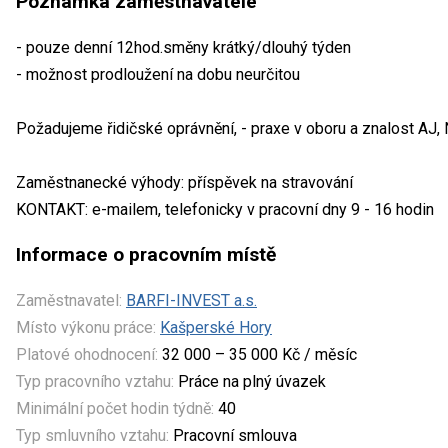
Poznámka zaměstnavatele
- pouze denní 12hod.směny krátký/dlouhý týden
- možnost prodloužení na dobu neurčitou
Požadujeme řidičské oprávnění, - praxe v oboru a znalost AJ, 
Zaměstnanecké výhody: příspěvek na stravování
KONTAKT: e-mailem, telefonicky v pracovní dny 9 - 16 hodin
Informace o pracovním místě
Zaměstnavatel:
BARFI-INVEST a.s.
Místo výkonu práce:
Kašperské Hory
Platové ohodnocení:
32 000 – 35 000 Kč / měsíc
Typ pracovního vztahu:
Práce na plný úvazek
Minimální počet hodin týdně:
40
Typ smluvního vztahu:
Pracovní smlouva