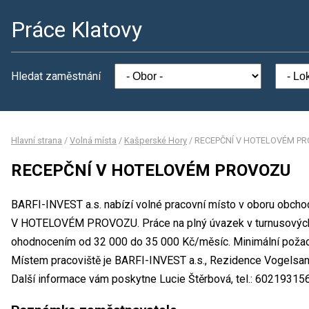
Práce Klatovy
Hledat zaměstnání
Hlavní strana
/
Volná místa
/
Kašperské Hory
/
RECEPČNÍ V HOTELOVÉM P
RECEPČNÍ V HOTELOVÉM PROVOZU
BARFI-INVEST a.s. nabízí volné pracovní místo v oboru obch
V HOTELOVÉM PROVOZU. Práce na plný úvazek v turnusových
ohodnocením od 32 000 do 35 000 Kč/měsíc. Minimální požado
Místem pracoviště je BARFI-INVEST a.s., Rezidence Vogelsan
Další informace vám poskytne Lucie Štěrbová, tel.: 60219315