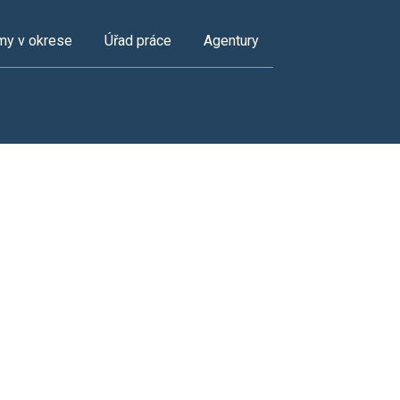
my v okrese
Úřad práce
Agentury