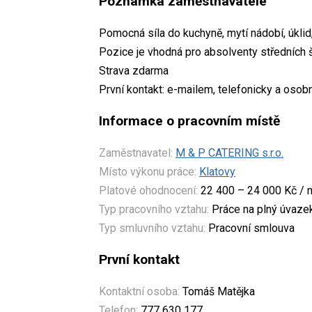
Poznámka zaměstnavatele
Pomocná síla do kuchyně, mytí nádobí, úkli
Pozice je vhodná pro absolventy středních š
Strava zdarma
První kontakt: e-mailem, telefonicky a osob
Informace o pracovním místě
Zaměstnavatel:
M & P CATERING s.r.o.
Místo výkonu práce:
Klatovy
Platové ohodnocení:
22 400 – 24 000 Kč / 
Typ pracovního vztahu:
Práce na plný úvaze
Typ smluvního vztahu:
Pracovní smlouva
První kontakt
Kontaktní osoba:
Tomáš Matějka
Telefon:
777 630 177