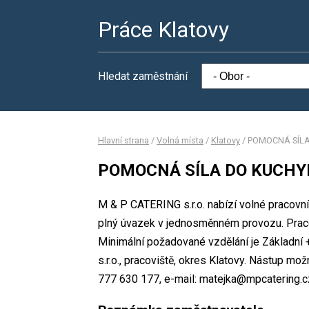
Práce Klatovy
Hledat zaměstnání
Hlavní strana
/
Volná místa
/
Klatovy
/
POMOCNÁ SÍLA
POMOCNÁ SÍLA DO KUCHY
M & P CATERING s.r.o. nabízí volné praco
plný úvazek v jednosměnném provozu. Prac
Minimální požadované vzdělání je Základní 
s.r.o., pracoviště, okres Klatovy. Nástup mo
777 630 177, e-mail: matejka@mpcatering.c