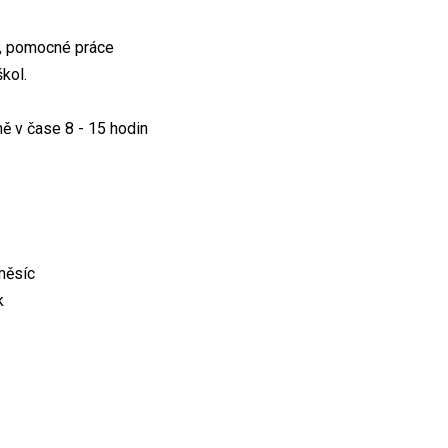
d, pomocné práce
kol.
ně v čase 8 - 15 hodin
měsíc
k