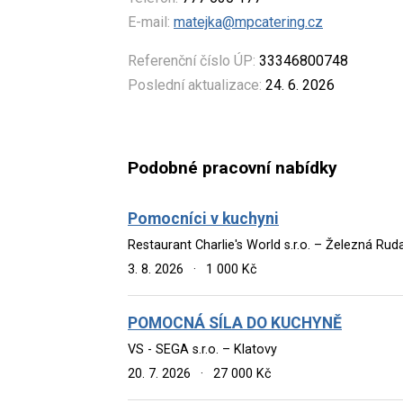
E-mail:
matejka@mpcatering.cz
Referenční číslo ÚP:
33346800748
Poslední aktualizace:
24. 6. 2026
Podobné pracovní nabídky
Pomocníci v kuchyni
Restaurant Charlie's World s.r.o. – Železná Rud
3. 8. 2026
·
1 000 Kč
POMOCNÁ SÍLA DO KUCHYNĚ
VS - SEGA s.r.o. – Klatovy
20. 7. 2026
·
27 000 Kč