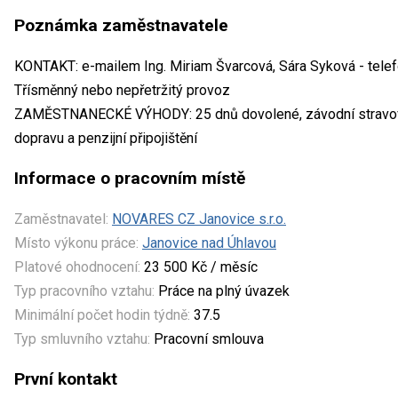
Poznámka zaměstnavatele
KONTAKT: e-mailem Ing. Miriam Švarcová, Sára Syková - telefo
Třísměnný nebo nepřetržitý provoz
ZAMĚSTNANECKÉ VÝHODY: 25 dnů dovolené, závodní stravován
dopravu a penzijní připojištění
Informace o pracovním místě
Zaměstnavatel:
NOVARES CZ Janovice s.r.o.
Místo výkonu práce:
Janovice nad Úhlavou
Platové ohodnocení:
23 500 Kč / měsíc
Typ pracovního vztahu:
Práce na plný úvazek
Minimální počet hodin týdně:
37.5
Typ smluvního vztahu:
Pracovní smlouva
První kontakt