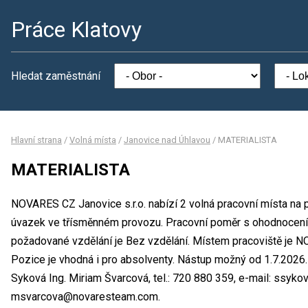
Práce Klatovy
Hledat zaměstnání
Hlavní strana
/
Volná místa
/
Janovice nad Úhlavou
/
MATERIALISTA
MATERIALISTA
NOVARES CZ Janovice s.r.o. nabízí 2 volná pracovní místa na
úvazek ve třísměnném provozu. Pracovní poměr s ohodnocení
požadované vzdělání je Bez vzdělání. Místem pracoviště je NO
Pozice je vhodná i pro absolventy. Nástup možný od 1.7.2026
Syková Ing. Miriam Švarcová, tel.: 720 880 359, e-mail: ssy
msvarcova@novaresteam.com.