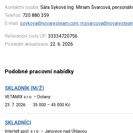
Kontaktní osoba:
Sára Syková Ing. Miriam Švarcová, personáln
Telefon:
720 880 359
E-mail:
ssykova@novaresteam.com; msvarcova@novarestea
Referenční číslo ÚP:
33334720756
Poslední aktualizace:
22. 6. 2026
Podobné pracovní nabídky
SKLADNÍK (M/Ž)
VETAMIX s.r.o. – Dolany
23. 7. 2026
·
35 000 – 45 000 Kč
SKLADNÍCI
Intertell spol. s r.o. – Janovice nad Úhlavou