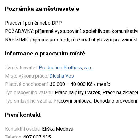
Poznámka zaměstnavatele
Pracovní poměr nebo DPP
POŽADAVKY: příjemné vystupování, spolehlivost, komunikativ
NABÍZÍME: příjemné prostředí, možnost ubytování pro zaměs
Informace o pracovním místě
Zaměstnavatel:
Production Brothers, s.r.o.
Místo výkonu práce:
Dlouhá Ves
Platové ohodnocení:
30 000 – 40 000 Kč / měsíc
Typ pracovního vztahu:
Práce na plný úvazek, Práce na zkrác
Typ smluvního vztahu:
Pracovní smlouva, Dohoda o provedení
První kontakt
Kontaktní osoba:
Eliška Medová
Telefon:
607 007 635