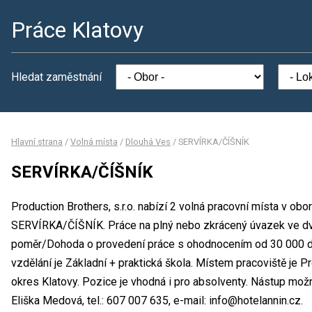
Práce Klatovy
Hledat zaměstnání
Hlavní strana
/
Volná místa
/
Dlouhá Ves
/
SERVÍRKA/ČÍŠNÍK
SERVÍRKA/ČÍŠNÍK
Production Brothers, s.r.o. nabízí 2 volná pracovní místa v ob
SERVÍRKA/ČÍŠNÍK. Práce na plný nebo zkrácený úvazek ve 
poměr/Dohoda o provedení práce s ohodnocením od 30 000 d
vzdělání je Základní + praktická škola. Místem pracoviště je Pro
okres Klatovy. Pozice je vhodná i pro absolventy. Nástup mož
Eliška Medová, tel.: 607 007 635, e-mail: info@hotelannin.cz.