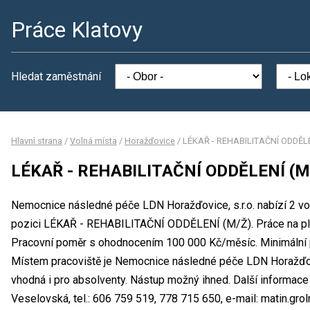
Práce Klatovy
Hledat zaměstnání
Hlavní strana
/
Volná místa
/
Horažďovice
/
LÉKAŘ - REHABILITAČNÍ ODDĚLE
LÉKAŘ - REHABILITAČNÍ ODDĚLENÍ (M
Nemocnice následné péče LDN Horažďovice, s.r.o. nabízí 2 vol
pozici LÉKAŘ - REHABILITAČNÍ ODDĚLENÍ (M/Ž). Práce na p
Pracovní poměr s ohodnocením 100 000 Kč/měsíc. Minimální 
Místem pracoviště je Nemocnice následné péče LDN Horažďovic
vhodná i pro absolventy. Nástup možný ihned. Další informac
Veselovská, tel.: 606 759 519, 778 715 650, e-mail: matin.g