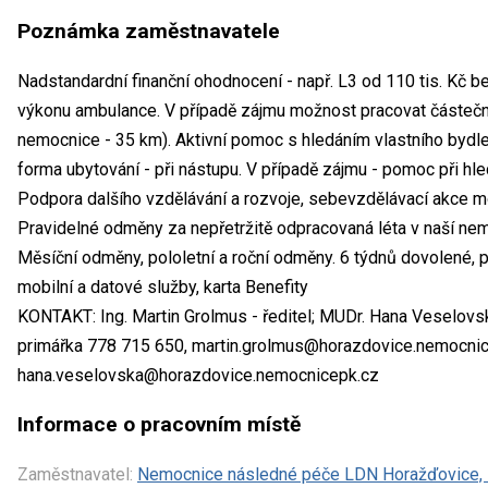
Poznámka zaměstnavatele
Nadstandardní finanční ohodnocení - např. L3 od 110 tis. Kč b
výkonu ambulance. V případě zájmu možnost pracovat částečně
nemocnice - 35 km). Aktivní pomoc s hledáním vlastního bydlen
forma ubytování - při nástupu. V případě zájmu - pomoc při hle
Podpora dalšího vzdělávání a rozvoje, sebevzdělávací akce mo
Pravidelné odměny za nepřetržitě odpracovaná léta v naší nemo
Měsíční odměny, pololetní a roční odměny. 6 týdnů dovolené, pe
mobilní a datové služby, karta Benefity
KONTAKT: Ing. Martin Grolmus - ředitel; MUDr. Hana Veselovsk
primářka 778 715 650, martin.grolmus@horazdovice.nemocnic
hana.veselovska@horazdovice.nemocnicepk.cz
Informace o pracovním místě
Zaměstnavatel:
Nemocnice následné péče LDN Horažďovice, s