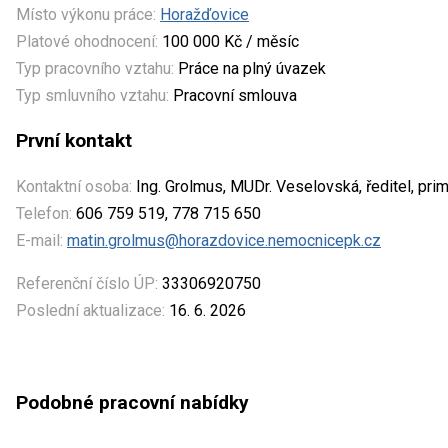
Místo výkonu práce:
Horažďovice
Platové ohodnocení:
100 000 Kč / měsíc
Typ pracovního vztahu:
Práce na plný úvazek
Typ smluvního vztahu:
Pracovní smlouva
První kontakt
Kontaktní osoba:
Ing. Grolmus, MUDr. Veselovská, ředitel, pri
Telefon:
606 759 519, 778 715 650
E-mail:
matin.grolmus@horazdovice.nemocnicepk.cz
Referenční číslo ÚP:
33306920750
Poslední aktualizace:
16. 6. 2026
Podobné pracovní nabídky