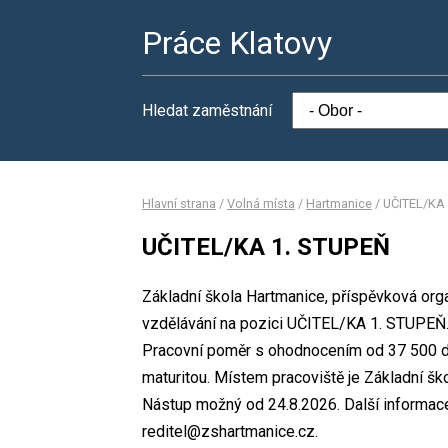
Práce Klatovy
Hledat zaměstnání
Hlavní strana
/
Volná místa
/
Hartmanice
/
UČITEL/KA 
UČITEL/KA 1. STUPEŇ
Základní škola Hartmanice, příspěvková org
vzdělávání na pozici UČITEL/KA 1. STUPEŇ
Pracovní poměr s ohodnocením od 37 500 d
maturitou. Místem pracoviště je Základní šk
Nástup možný od 24.8.2026. Další informace
reditel@zshartmanice.cz.