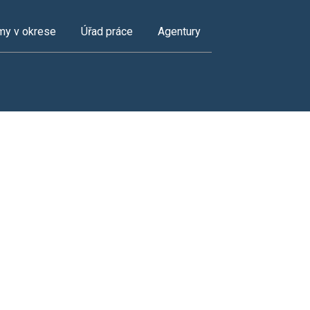
my v okrese
Úřad práce
Agentury