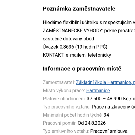
Poznámka zaměstnavatele
Hledáme flexibilní učitelku s respektujícím
ZAMĚSTNANECKÉ VÝHODY: pěkné prostředí, s
částečně dotovaný oběd
Úvazek 0,8636 (19 hodin PPČ)
KONTAKT: e-mailem, telefonicky
Informace o pracovním místě
Zaměstnavatel:
Základní škola Hartmanice,
Místo výkonu práce:
Hartmanice
Platové ohodnocení:
37 500 – 48 990 Kč / 
Typ pracovního vztahu:
Práce na zkrácený 
Minimální počet hodin týdně:
34
Pracovní poměr:
Od 24.8.2026
Typ smluvního vztahu:
Pracovní smlouva