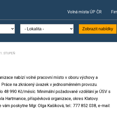
Volná místa ÚP ČR
Fir
Zobrazit nabídky
1. STUPEŇ
anizace nabízí volné pracovní místo v oboru výchovy a
. Práce na zkrácený úvazek v jednosměnném provozu.
o 48 990 Kč/měsíc. Minimální požadované vzdělání je ÚSV s
ola Hartmanice, příspěvková organizace, okres Klatovy.
 vám poskytne Mgr. Olga Kašíková, tel.: 777 852 038, e-mail: