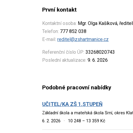
První kontakt
Kontaktní osoba:
Mgr. Olga Kašíková, ředite
Telefon:
777 852 038
E-mail:
reditel@zshartmanice.cz
Referenční číslo ÚP:
33268020743
Poslední aktualizace:
9. 6. 2026
Podobné pracovní nabídky
UČITEL/KA ZŠ 1.STUPEŇ
Základní škola a mateřská škola Srní, okres Kla
6. 2. 2026
·
10 248 – 13 359 Kč