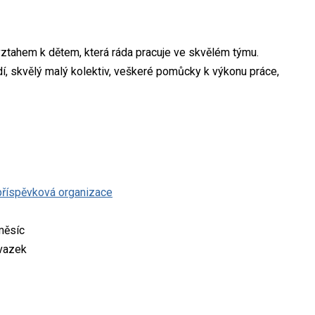
 vztahem k dětem, která ráda pracuje ve skvělém týmu.
kvělý malý kolektiv, veškeré pomůcky k výkonu práce,
 příspěvková organizace
měsíc
úvazek