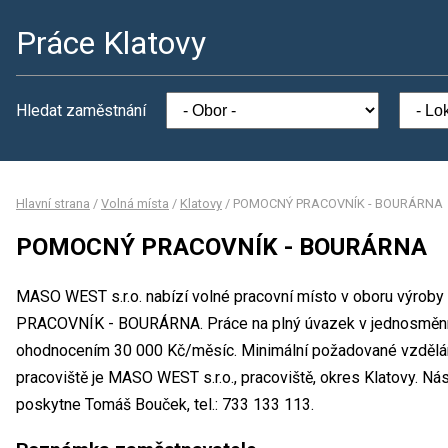
Práce Klatovy
Hledat zaměstnání
Hlavní strana
/
Volná místa
/
Klatovy
/
POMOCNÝ PRACOVNÍK - BOURÁRNA
POMOCNÝ PRACOVNÍK - BOURÁRNA
MASO WEST s.r.o. nabízí volné pracovní místo v oboru výro
PRACOVNÍK - BOURÁRNA. Práce na plný úvazek v jednosměnn
ohodnocením 30 000 Kč/měsíc. Minimální požadované vzdělání
pracoviště je MASO WEST s.r.o., pracoviště, okres Klatovy. N
poskytne Tomáš Bouček, tel.: 733 133 113.