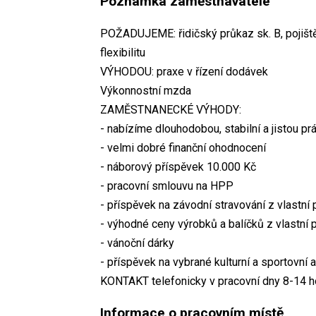
Poznámka zaměstnavatele
POŽADUJEME: řidičský průkaz sk. B, pojišt
flexibilitu
VÝHODOU: praxe v řízení dodávek
Výkonnostní mzda
ZAMĚSTNANECKÉ VÝHODY:
- nabízíme dlouhodobou, stabilní a jistou prá
- velmi dobré finanční ohodnocení
- náborový příspěvek 10.000 Kč
- pracovní smlouvu na HPP
- příspěvek na závodní stravování z vlastní 
- výhodné ceny výrobků a balíčků z vlastní
- vánoční dárky
- příspěvek na vybrané kulturní a sportovní 
KONTAKT telefonicky v pracovní dny 8-14 h
Informace o pracovním místě