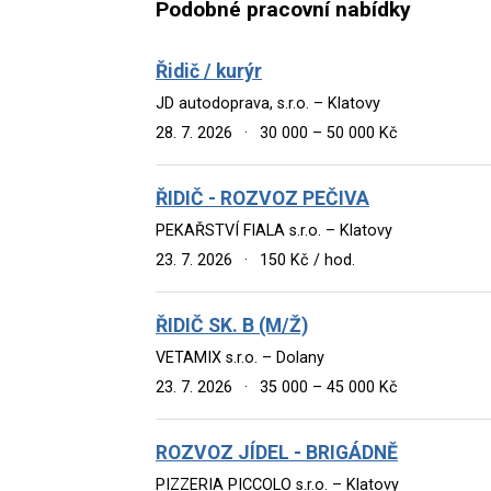
Podobné pracovní nabídky
Řidič / kurýr
JD autodoprava, s.r.o. – Klatovy
28. 7. 2026
·
30 000 – 50 000 Kč
ŘIDIČ - ROZVOZ PEČIVA
PEKAŘSTVÍ FIALA s.r.o. – Klatovy
23. 7. 2026
·
150 Kč / hod.
ŘIDIČ SK. B (M/Ž)
VETAMIX s.r.o. – Dolany
23. 7. 2026
·
35 000 – 45 000 Kč
ROZVOZ JÍDEL - BRIGÁDNĚ
PIZZERIA PICCOLO s.r.o. – Klatovy