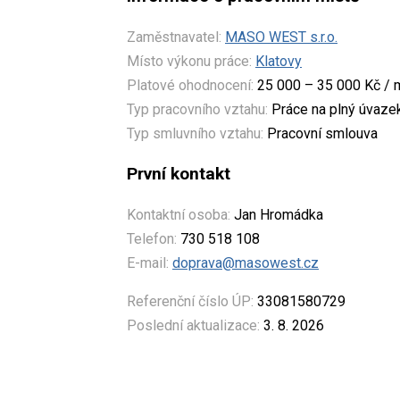
Zaměstnavatel:
MASO WEST s.r.o.
Místo výkonu práce:
Klatovy
Platové ohodnocení:
25 000 – 35 000 Kč / 
Typ pracovního vztahu:
Práce na plný úvaze
Typ smluvního vztahu:
Pracovní smlouva
První kontakt
Kontaktní osoba:
Jan Hromádka
Telefon:
730 518 108
E-mail:
doprava@masowest.cz
Referenční číslo ÚP:
33081580729
Poslední aktualizace:
3. 8. 2026