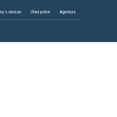
my v okrese
Úřad práce
Agentury