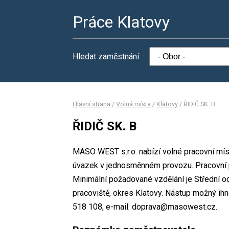
Práce Klatovy
Hledat zaměstnání
Hlavní strana
/
Volná místa
/
Klatovy
/
ŘIDIČ SK. B
ŘIDIČ SK. B
MASO WEST s.r.o. nabízí volné pracovní mís
úvazek v jednosměnném provozu. Pracovní
Minimální požadované vzdělání je Střední o
pracoviště, okres Klatovy. Nástup možný ih
518 108, e-mail: doprava@masowest.cz.