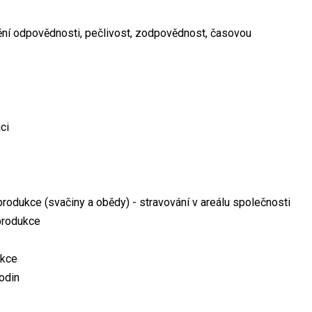
ění odpovědnosti, pečlivost, zodpovědnost, časovou
ci
produkce (svačiny a obědy) - stravování v areálu společnosti
 produkce
akce
odin