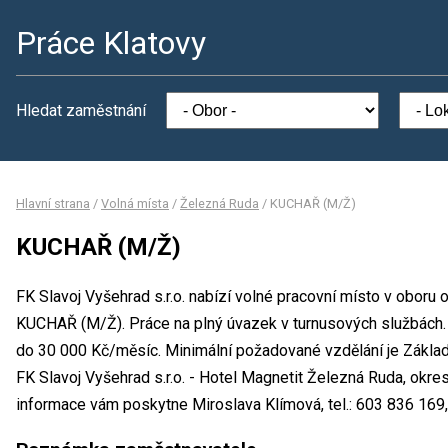
Práce Klatovy
Hledat zaměstnání
Hlavní strana
/
Volná místa
/
Železná Ruda
/
KUCHAŘ (M/Ž)
KUCHAŘ (M/Ž)
FK Slavoj Vyšehrad s.r.o. nabízí volné pracovní místo v oboru
KUCHAŘ (M/Ž). Práce na plný úvazek v turnusových službách
do 30 000 Kč/měsíc. Minimální požadované vzdělání je Základn
FK Slavoj Vyšehrad s.r.o. - Hotel Magnetit Železná Ruda, okre
informace vám poskytne Miroslava Klímová, tel.: 603 836 169,