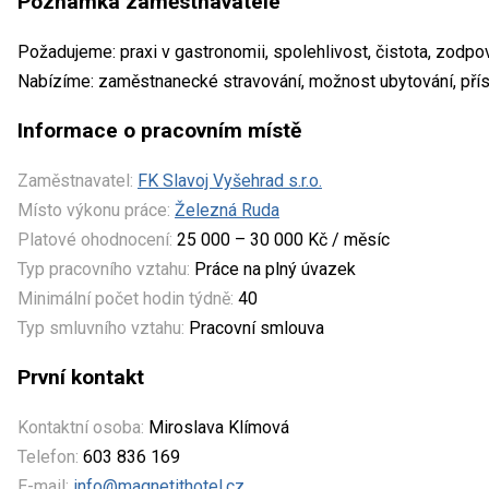
Poznámka zaměstnavatele
Požadujeme: praxi v gastronomii, spolehlivost, čistota, zodpo
Nabízíme: zaměstnanecké stravování, možnost ubytování, pří
Informace o pracovním místě
Zaměstnavatel:
FK Slavoj Vyšehrad s.r.o.
Místo výkonu práce:
Železná Ruda
Platové ohodnocení:
25 000 – 30 000 Kč / měsíc
Typ pracovního vztahu:
Práce na plný úvazek
Minimální počet hodin týdně:
40
Typ smluvního vztahu:
Pracovní smlouva
První kontakt
Kontaktní osoba:
Miroslava Klímová
Telefon:
603 836 169
E-mail:
info@magnetithotel.cz