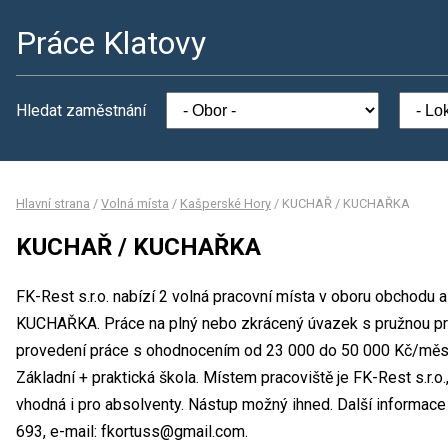
Práce Klatovy
Hledat zaměstnání
Hlavní strana
/
Volná místa
/
Kašperské Hory
/
KUCHAŘ / KUCHAŘKA
KUCHAŘ / KUCHAŘKA
FK-Rest s.r.o. nabízí 2 volná pracovní místa v oboru obchodu
KUCHAŘKA. Práce na plný nebo zkrácený úvazek s pružnou p
provedení práce s ohodnocením od 23 000 do 50 000 Kč/měsí
Základní + praktická škola. Místem pracoviště je FK-Rest s.r.o
vhodná i pro absolventy. Nástup možný ihned. Další informace 
693, e-mail: fkortuss@gmail.com.