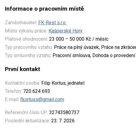
Informace o pracovním místě
Zaměstnavatel:
FK-Rest s.r.o.
Místo výkonu práce:
Kašperské Hory
Platové ohodnocení:
23 000 – 50 000 Kč / měsíc
Typ pracovního vztahu:
Práce na plný úvazek, Práce na zkrác
Typ smluvního vztahu:
Pracovní smlouva, Dohoda o provedení
První kontakt
Kontaktní osoba:
Filip Kortus, jednatel
Telefon:
720 624 693
E-mail:
fkortuss@gmail.com
Referenční číslo ÚP:
32743580737
Poslední aktualizace:
23. 7. 2026