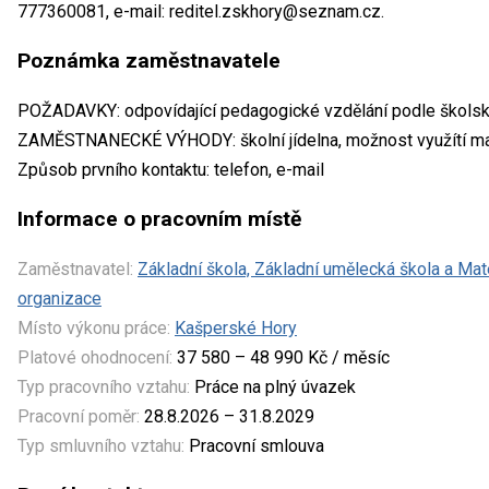
777360081, e-mail: reditel.zskhory@seznam.cz.
Poznámka zaměstnavatele
POŽADAVKY: odpovídající pedagogické vzdělání podle škols
ZAMĚSTNANECKÉ VÝHODY: školní jídelna, možnost využítí ma
Způsob prvního kontaktu: telefon, e-mail
Informace o pracovním místě
Zaměstnavatel:
Základní škola, Základní umělecká škola a Ma
organizace
Místo výkonu práce:
Kašperské Hory
Platové ohodnocení:
37 580 – 48 990 Kč / měsíc
Typ pracovního vztahu:
Práce na plný úvazek
Pracovní poměr:
28.8.2026 – 31.8.2029
Typ smluvního vztahu:
Pracovní smlouva