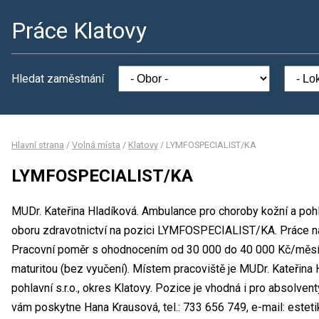
Práce Klatovy
Hledat zaměstnání
Hlavní strana
/
Volná místa
/
Klatovy
/
LYMFOSPECIALIST/KA
LYMFOSPECIALIST/KA
MUDr. Kateřina Hladíková. Ambulance pro choroby kožní a pohla
oboru zdravotnictví na pozici LYMFOSPECIALIST/KA. Práce n
Pracovní poměr s ohodnocením od 30 000 do 40 000 Kč/měsíc
maturitou (bez vyučení). Místem pracoviště je MUDr. Kateřina
pohlavní s.r.o., okres Klatovy. Pozice je vhodná i pro absolve
vám poskytne Hana Krausová, tel.: 733 656 749, e-mail: estet