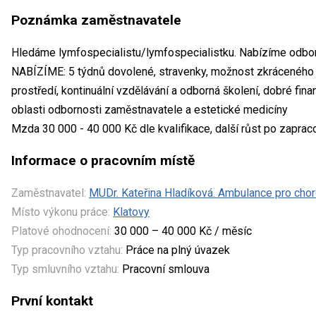
Poznámka zaměstnavatele
Hledáme lymfospecialistu/lymfospecialistku. Nabízíme odbor
NABÍZÍME: 5 týdnů dovolené, stravenky, možnost zkráceného 
prostředí, kontinuální vzdělávání a odborná školení, dobré fina
oblasti odbornosti zaměstnavatele a estetické medicíny
Mzda 30 000 - 40 000 Kč dle kvalifikace, další růst po zaprac
Informace o pracovním místě
Zaměstnavatel:
MUDr. Kateřina Hladíková. Ambulance pro chorob
Místo výkonu práce:
Klatovy
Platové ohodnocení:
30 000 – 40 000 Kč / měsíc
Typ pracovního vztahu:
Práce na plný úvazek
Typ smluvního vztahu:
Pracovní smlouva
První kontakt