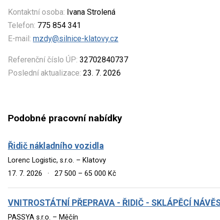
Kontaktní osoba:
Ivana Strolená
Telefon:
775 854 341
E-mail:
mzdy@silnice-klatovy.cz
Referenční číslo ÚP:
32702840737
Poslední aktualizace:
23. 7. 2026
Podobné pracovní nabídky
Řidič nákladního vozidla
Lorenc Logistic, s.r.o. – Klatovy
17. 7. 2026
·
27 500 – 65 000 Kč
VNITROSTÁTNÍ PŘEPRAVA - ŘIDIČ - SKLÁPĚCÍ NÁVĚ
PASSYA s.r.o. – Měčín