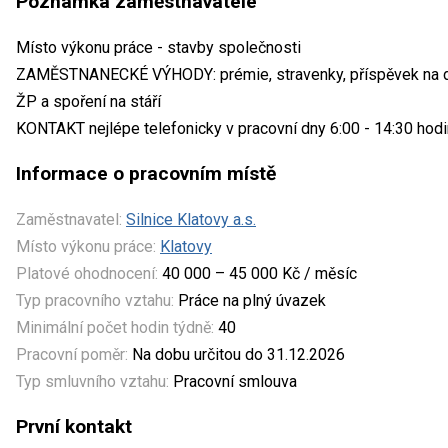
Poznámka zaměstnavatele
Místo výkonu práce - stavby společnosti
ZAMĚSTNANECKÉ VÝHODY: prémie, stravenky, příspěvek na do
ŽP a spoření na stáří
KONTAKT nejlépe telefonicky v pracovní dny 6:00 - 14:30 hod
Informace o pracovním místě
Zaměstnavatel:
Silnice Klatovy a.s.
Místo výkonu práce:
Klatovy
Platové ohodnocení:
40 000 – 45 000 Kč / měsíc
Typ pracovního vztahu:
Práce na plný úvazek
Minimální počet hodin týdně:
40
Pracovní poměr:
Na dobu určitou do 31.12.2026
Typ smluvního vztahu:
Pracovní smlouva
První kontakt