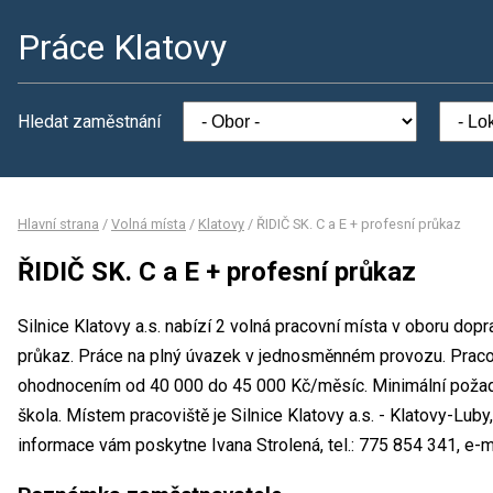
Práce Klatovy
Hledat zaměstnání
Hlavní strana
/
Volná místa
/
Klatovy
/
ŘIDIČ SK. C a E + profesní průkaz
ŘIDIČ SK. C a E + profesní průkaz
Silnice Klatovy a.s. nabízí 2 volná pracovní místa v oboru dopr
průkaz. Práce na plný úvazek v jednosměnném provozu. Praco
ohodnocením od 40 000 do 45 000 Kč/měsíc. Minimální požado
škola. Místem pracoviště je Silnice Klatovy a.s. - Klatovy-Lub
informace vám poskytne Ivana Strolená, tel.: 775 854 341, e-m