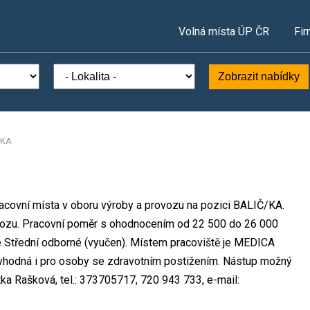
Volná místa ÚP ČR
Fir
Zobrazit nabídky
/KA
racovní místa v oboru výroby a provozu na pozici BALIČ/KA.
ozu. Pracovní poměr s ohodnocením od 22 500 do 26 000
e Střední odborné (vyučen). Místem pracoviště je MEDICA
je vhodná i pro osoby se zdravotním postižením. Nástup možný
tka Rašková, tel.: 373705717, 720 943 733, e-mail: