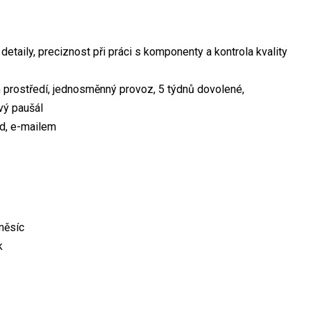
taily, preciznost při práci s komponenty a kontrola kvality
ostředí, jednosměnný provoz, 5 týdnů dovolené,
ový paušál
d, e-mailem
měsíc
k