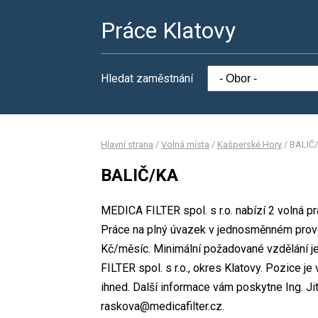
Práce Klatovy
Hledat zaměstnání
Hlavní strana
/
Volná místa
/
Kašperské Hory
/
BALIČ
BALIČ/KA
MEDICA FILTER spol. s r.o. nabízí 2 volná p
Práce na plný úvazek v jednosměnném prov
Kč/měsíc. Minimální požadované vzdělání j
FILTER spol. s r.o., okres Klatovy. Pozice 
ihned. Další informace vám poskytne Ing. Ji
raskova@medicafilter.cz.