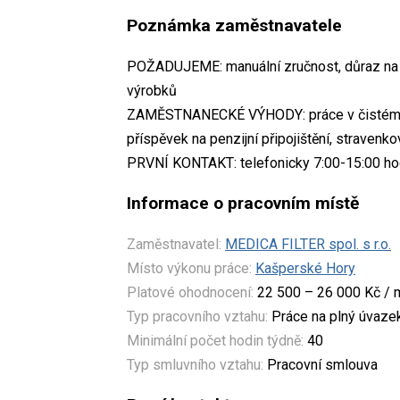
Poznámka zaměstnavatele
POŽADUJEME: manuální zručnost, důraz na de
výrobků
ZAMĚSTNANECKÉ VÝHODY: práce v čistém pr
příspěvek na penzijní připojištění, stravenk
PRVNÍ KONTAKT: telefonicky 7:00-15:00 ho
Informace o pracovním místě
Zaměstnavatel:
MEDICA FILTER spol. s r.o.
Místo výkonu práce:
Kašperské Hory
Platové ohodnocení:
22 500 – 26 000 Kč / 
Typ pracovního vztahu:
Práce na plný úvaze
Minimální počet hodin týdně:
40
Typ smluvního vztahu:
Pracovní smlouva