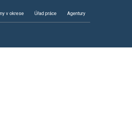
my v okrese
Úřad práce
Agentury