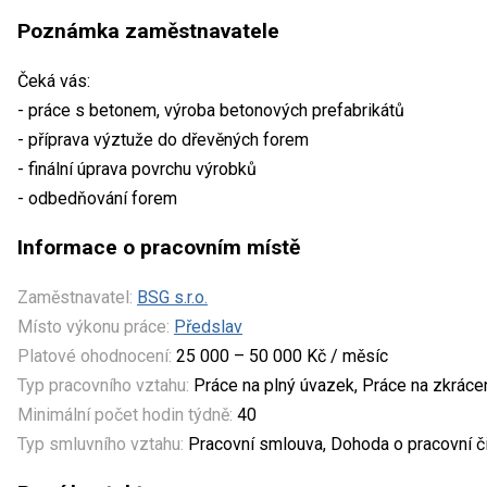
Poznámka zaměstnavatele
Čeká vás:
- práce s betonem, výroba betonových prefabrikátů
- příprava výztuže do dřevěných forem
- finální úprava povrchu výrobků
- odbedňování forem
Informace o pracovním místě
Zaměstnavatel:
BSG s.r.o.
Místo výkonu práce:
Předslav
Platové ohodnocení:
25 000 – 50 000 Kč / měsíc
Typ pracovního vztahu:
Práce na plný úvazek, Práce na zkrác
Minimální počet hodin týdně:
40
Typ smluvního vztahu:
Pracovní smlouva, Dohoda o pracovní č