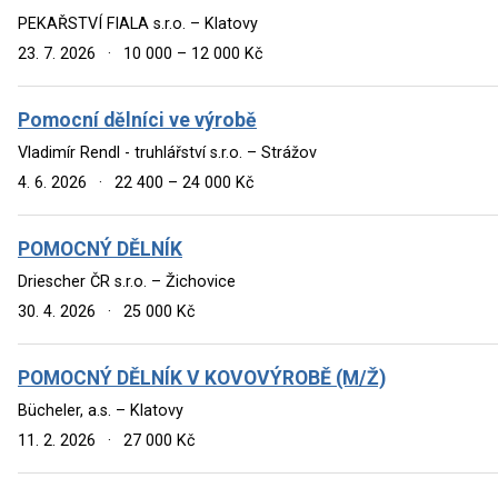
PEKAŘSTVÍ FIALA s.r.o. – Klatovy
23. 7. 2026
·
10 000 – 12 000 Kč
Pomocní dělníci ve výrobě
Vladimír Rendl - truhlářství s.r.o. – Strážov
4. 6. 2026
·
22 400 – 24 000 Kč
POMOCNÝ DĚLNÍK
Driescher ČR s.r.o. – Žichovice
30. 4. 2026
·
25 000 Kč
POMOCNÝ DĚLNÍK V KOVOVÝROBĚ (M/Ž)
Bücheler, a.s. – Klatovy
11. 2. 2026
·
27 000 Kč