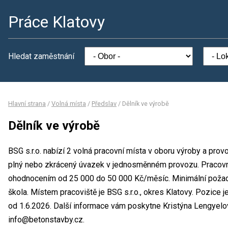
Práce Klatovy
Hledat zaměstnání
Hlavní strana
/
Volná místa
/
Předslav
/
Dělník ve výrobě
Dělník ve výrobě
BSG s.r.o. nabízí 2 volná pracovní místa v oboru výroby a prov
plný nebo zkrácený úvazek v jednosměnném provozu. Pracovn
ohodnocením od 25 000 do 50 000 Kč/měsíc. Minimální požado
škola. Místem pracoviště je BSG s.r.o., okres Klatovy. Pozice 
od 1.6.2026. Další informace vám poskytne Kristýna Lengyelová
info@betonstavby.cz.