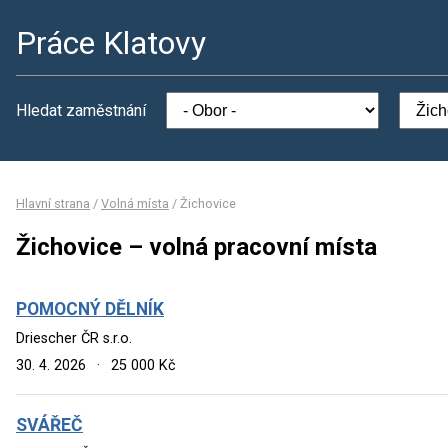
Práce Klatovy
Hledat zaměstnání
Hlavní strana
/
Volná místa
/
Žichovice
Žichovice – volná pracovní místa
POMOCNÝ DĚLNÍK
Driescher ČR s.r.o.
30. 4. 2026
·
25 000 Kč
SVÁŘEČ