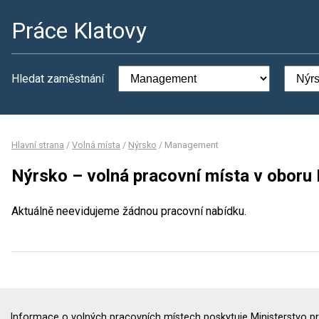
Práce Klatovy
Hledat zaměstnání
Hlavní strana
/
Volná místa
/
Nýrsko
/
Management
Nýrsko – volná pracovní místa v obor
Aktuálně neevidujeme žádnou pracovní nabídku.
Informace o volných pracovních místech poskytuje Ministerstvo pr