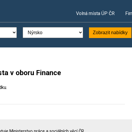
Volná místa ÚP ČR
Fir
Zobrazit nabídky
sta v oboru Finance
dku.
uje Ministerstvo práce a sociálních věcí ČR.