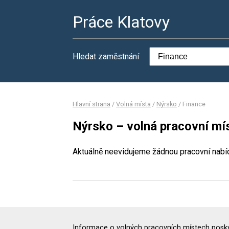
Práce Klatovy
Hledat zaměstnání
Hlavní strana
/
Volná místa
/
Nýrsko
/
Finance
Nýrsko – volná pracovní mí
Aktuálně neevidujeme žádnou pracovní nabí
Informace o volných pracovních místech poskyt