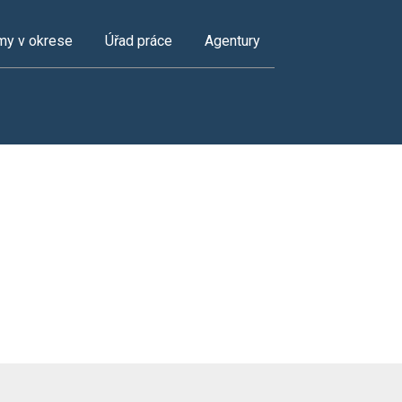
my v okrese
Úřad práce
Agentury