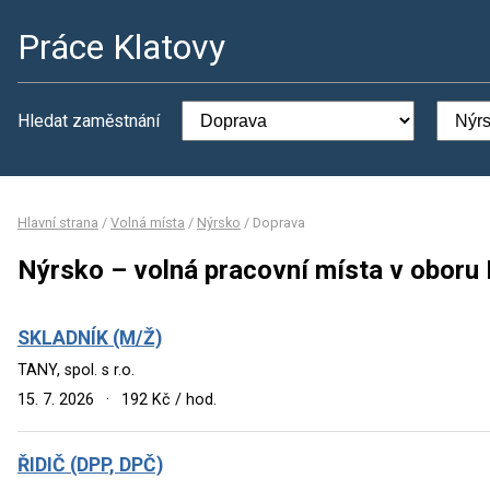
Práce Klatovy
Hledat zaměstnání
Hlavní strana
/
Volná místa
/
Nýrsko
/
Doprava
Nýrsko – volná pracovní místa v oboru
SKLADNÍK (M/Ž)
TANY, spol. s r.o.
15. 7. 2026
·
192 Kč / hod.
ŘIDIČ (DPP, DPČ)