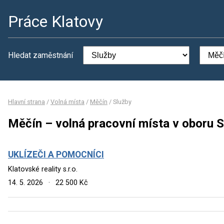
Práce Klatovy
Hledat zaměstnání
Hlavní strana
/
Volná místa
/
Měčín
/
Služby
Měčín – volná pracovní místa v oboru S
UKLÍZEČI A POMOCNÍCI
Klatovské reality s.r.o.
14. 5. 2026
·
22 500 Kč