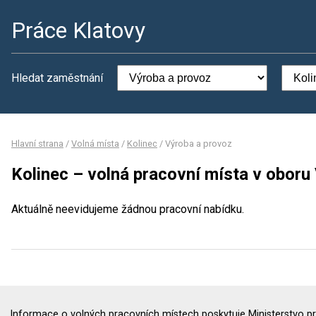
Práce Klatovy
Hledat zaměstnání
Hlavní strana
/
Volná místa
/
Kolinec
/
Výroba a provoz
Kolinec – volná pracovní místa v oboru
Aktuálně neevidujeme žádnou pracovní nabídku.
Informace o volných pracovních místech poskytuje Ministerstvo pr