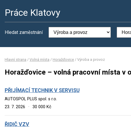
Práce Klatovy
Hledat zaměstnání
Hlavní strana
/
Volná místa
/
Horažďovice
/
Výroba a provoz
Horažďovice – volná pracovní místa v 
PŘIJÍMACÍ TECHNIK V SERVISU
AUTOSPOL PLUS spol. s r.o.
23. 7. 2026
·
30 000 Kč
ŘIDIČ VZV