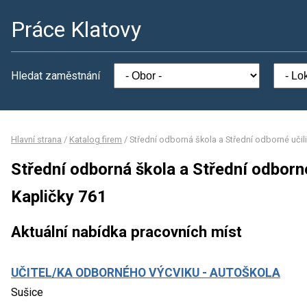
Práce Klatovy
Hledat zaměstnání
Hlavní strana
/
Katalog firem
/
Střední odborná škola a Střední odborné učili
Střední odborná škola a Střední odborné
Kapličky 761
Aktuální nabídka pracovních míst
UČITEL/KA ODBORNÉHO VÝCVIKU - AUTOŠKOLA
Sušice