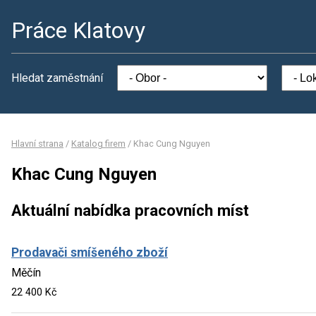
Práce Klatovy
Hledat zaměstnání
Hlavní strana
/
Katalog firem
/
Khac Cung Nguyen
Khac Cung Nguyen
Aktuální nabídka pracovních míst
Prodavači smíšeného zboží
Měčín
22 400 Kč