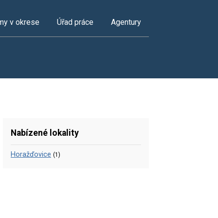
my v okrese
Úřad práce
Agentury
Nabízené lokality
Horažďovice
(1)