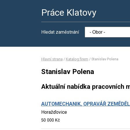
Práce Klatovy
Hledat zaměstnání
Hlavní strana
/
Katalog firem
/
Stanislav Polena
Stanislav Polena
Aktuální nabídka pracovních m
AUTOMECHANIK, OPRAVÁŘ ZEMĚDĚ
Horažďovice
50 000 Kč