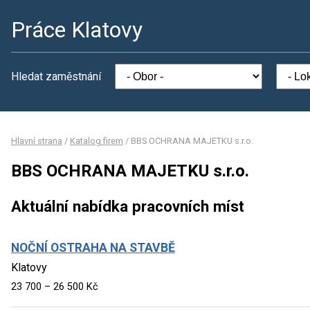
Práce Klatovy
Hledat zaměstnání
Hlavní strana
/
Katalog firem
/
BBS OCHRANA MAJETKU s.r.o.
BBS OCHRANA MAJETKU s.r.o.
Aktuální nabídka pracovních míst
NOČNÍ OSTRAHA NA STAVBĚ
Klatovy
23 700 – 26 500 Kč