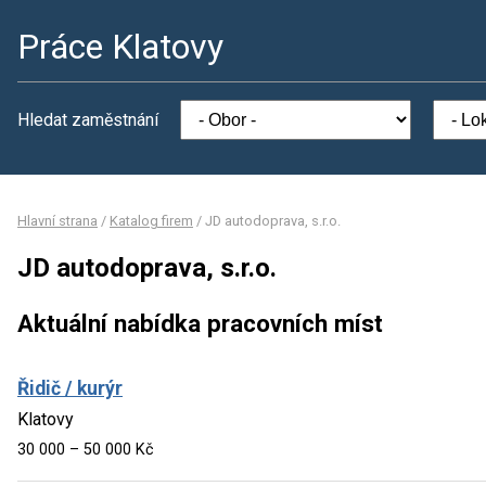
Práce Klatovy
Hledat zaměstnání
Hlavní strana
/
Katalog firem
/
JD autodoprava, s.r.o.
JD autodoprava, s.r.o.
Aktuální nabídka pracovních míst
Řidič / kurýr
Klatovy
30 000 – 50 000 Kč