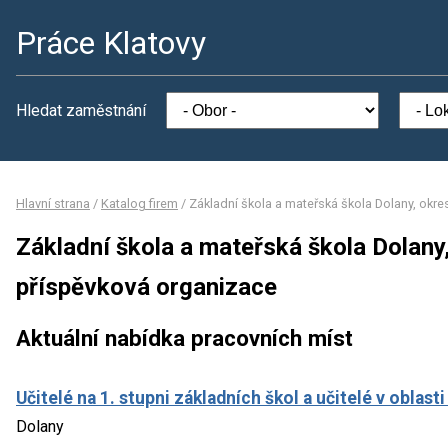
Práce Klatovy
Hledat zaměstnání
Hlavní strana
/
Katalog firem
/
Základní škola a mateřská škola Dolany, okre
Základní škola a mateřská škola Dolany,
příspěvková organizace
Aktuální nabídka pracovních míst
Učitelé na 1. stupni základních škol a učitelé v oblast
Dolany