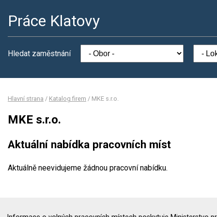
Práce Klatovy
Hledat zaměstnání
Hlavní strana
/
Katalog firem
/
MKE s.r.o.
MKE s.r.o.
Aktuální nabídka pracovních míst
Aktuálně neevidujeme žádnou pracovní nabídku.