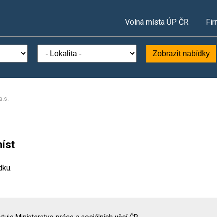
Volná místa ÚP ČR
Fir
Zobrazit nabídky
a.s.
íst
dku.