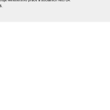
uje Ministerstvo práce a sociálních věcí ČR.
6.