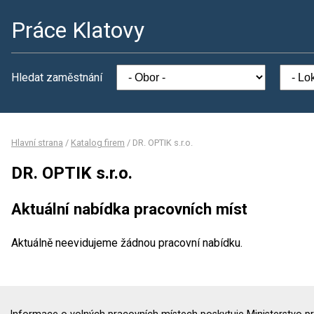
Práce Klatovy
Hledat zaměstnání
Hlavní strana
/
Katalog firem
/
DR. OPTIK s.r.o.
DR. OPTIK s.r.o.
Aktuální nabídka pracovních míst
Aktuálně neevidujeme žádnou pracovní nabídku.