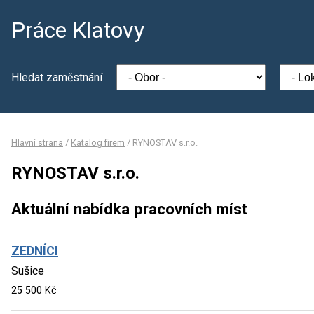
Práce Klatovy
Hledat zaměstnání
Hlavní strana
/
Katalog firem
/
RYNOSTAV s.r.o.
RYNOSTAV s.r.o.
Aktuální nabídka pracovních míst
ZEDNÍCI
Sušice
25 500 Kč